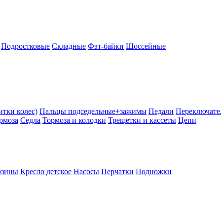
Подростковые
Складные
Фэт-байки
Шоссейные
тки колес)
Пальцы подседельные+зажимы
Педали
Переключате
рмоза
Седла
Тормоза и колодки
Трещетки и кассеты
Цепи
рзины
Кресло детское
Насосы
Перчатки
Подножки