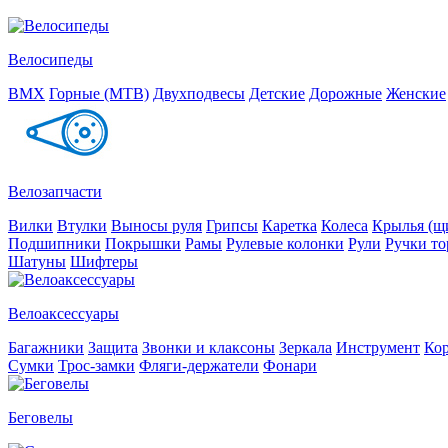
Велосипеды
BMX
Горные (MTB)
Двухподвесы
Детские
Дорожные
Женские
Велозапчасти
Вилки
Втулки
Выносы руля
Грипсы
Каретка
Колеса
Крылья (щи
Подшипники
Покрышки
Рамы
Рулевые колонки
Рули
Ручки то
Шатуны
Шифтеры
Велоаксессуары
Багажники
Защита
Звонки и клаксоны
Зеркала
Инструмент
Ко
Сумки
Трос-замки
Фляги-держатели
Фонари
Беговелы