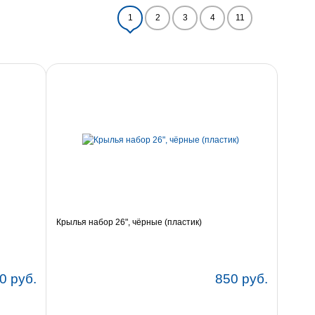
1
2
3
4
11
Крылья набор 26", чёрные (пластик)
0 руб.
850 руб.