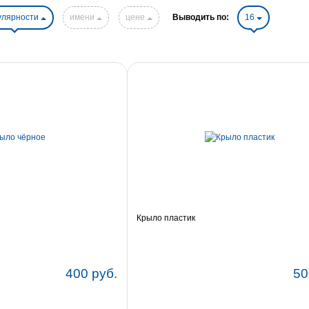
улярности
имени
цене
Выводить по:
16
Крыло пластик
400 руб.
50