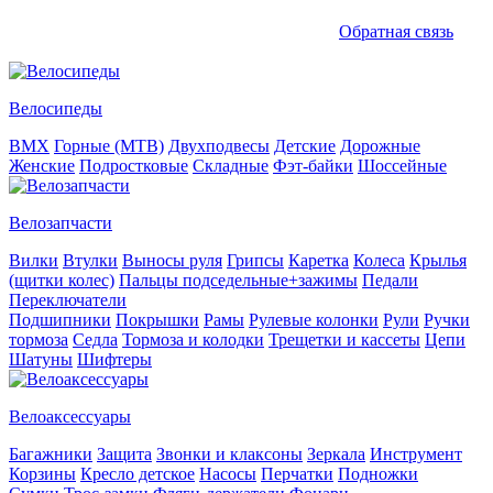
Обратная связь
Велосипеды
BMX
Горные (MTB)
Двухподвесы
Детские
Дорожные
Женские
Подростковые
Складные
Фэт-байки
Шоссейные
Велозапчасти
Вилки
Втулки
Выносы руля
Грипсы
Каретка
Колеса
Крылья
(щитки колес)
Пальцы подседельные+зажимы
Педали
Переключатели
Подшипники
Покрышки
Рамы
Рулевые колонки
Рули
Ручки
тормоза
Седла
Тормоза и колодки
Трещетки и кассеты
Цепи
Шатуны
Шифтеры
Велоаксессуары
Багажники
Защита
Звонки и клаксоны
Зеркала
Инструмент
Корзины
Кресло детское
Насосы
Перчатки
Подножки