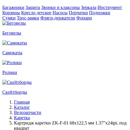
Багажники
Защита
Звонки и клаксоны
Зеркала
Инструмент
Корзины
Кресло детское
Насосы
Перчатки
Подножки
Сумки
Трос-замки
Фляги-держатели
Фонари
Беговелы
Самокаты
Ролики
Скейтборды
Главная
Каталог
Велозапчасти
Каретка
Картридж каретки ZK-F-01 68х122,5 мм 1.37"x24tpi, под
квадрат