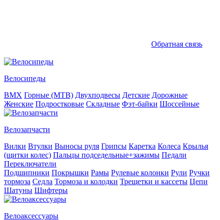
Обратная связь
Велосипеды
BMX
Горные (MTB)
Двухподвесы
Детские
Дорожные
Женские
Подростковые
Складные
Фэт-байки
Шоссейные
Велозапчасти
Вилки
Втулки
Выносы руля
Грипсы
Каретка
Колеса
Крылья
(щитки колес)
Пальцы подседельные+зажимы
Педали
Переключатели
Подшипники
Покрышки
Рамы
Рулевые колонки
Рули
Ручки
тормоза
Седла
Тормоза и колодки
Трещетки и кассеты
Цепи
Шатуны
Шифтеры
Велоаксессуары