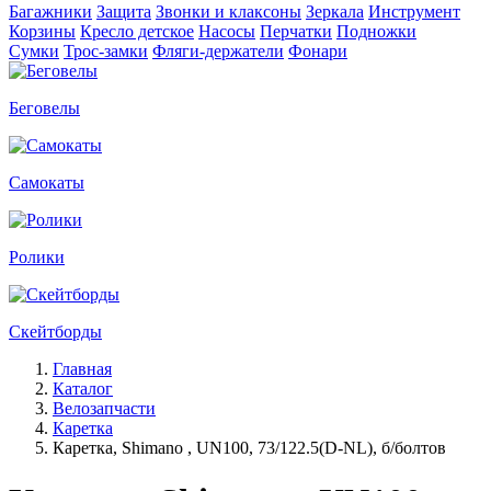
Багажники
Защита
Звонки и клаксоны
Зеркала
Инструмент
Корзины
Кресло детское
Насосы
Перчатки
Подножки
Сумки
Трос-замки
Фляги-держатели
Фонари
Беговелы
Самокаты
Ролики
Скейтборды
Главная
Каталог
Велозапчасти
Каретка
Каретка, Shimano , UN100, 73/122.5(D-NL), б/болтов