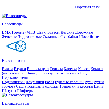
Обратная связь
Велосипеды
BMX
Горные (MTB)
Двухподвесы
Детские
Дорожные
Женские
Подростковые
Складные
Фэт-байки
Шоссейные
Велозапчасти
Вилки
Втулки
Выносы руля
Грипсы
Каретка
Колеса
Крылья
(щитки колес)
Пальцы подседельные+зажимы
Педали
Переключатели
Подшипники
Покрышки
Рамы
Рулевые колонки
Рули
Ручки
тормоза
Седла
Тормоза и колодки
Трещетки и кассеты
Цепи
Шатуны
Шифтеры
Велоаксессуары