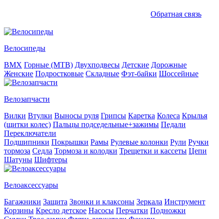
Обратная связь
Велосипеды
BMX
Горные (MTB)
Двухподвесы
Детские
Дорожные
Женские
Подростковые
Складные
Фэт-байки
Шоссейные
Велозапчасти
Вилки
Втулки
Выносы руля
Грипсы
Каретка
Колеса
Крылья
(щитки колес)
Пальцы подседельные+зажимы
Педали
Переключатели
Подшипники
Покрышки
Рамы
Рулевые колонки
Рули
Ручки
тормоза
Седла
Тормоза и колодки
Трещетки и кассеты
Цепи
Шатуны
Шифтеры
Велоаксессуары
Багажники
Защита
Звонки и клаксоны
Зеркала
Инструмент
Корзины
Кресло детское
Насосы
Перчатки
Подножки