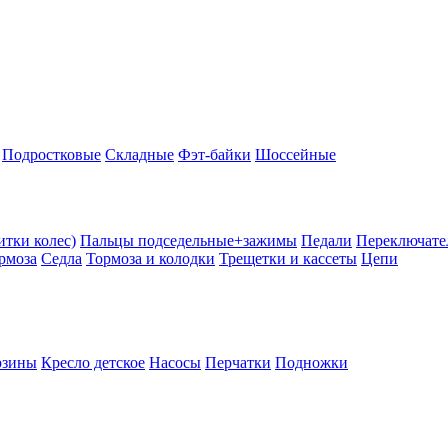
Подростковые
Складные
Фэт-байки
Шоссейные
тки колес)
Пальцы подседельные+зажимы
Педали
Переключате
рмоза
Седла
Тормоза и колодки
Трещетки и кассеты
Цепи
рзины
Кресло детское
Насосы
Перчатки
Подножки