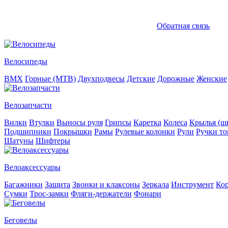
Обратная связь
Велосипеды
BMX
Горные (MTB)
Двухподвесы
Детские
Дорожные
Женские
Велозапчасти
Вилки
Втулки
Выносы руля
Грипсы
Каретка
Колеса
Крылья (щи
Подшипники
Покрышки
Рамы
Рулевые колонки
Рули
Ручки то
Шатуны
Шифтеры
Велоаксессуары
Багажники
Защита
Звонки и клаксоны
Зеркала
Инструмент
Ко
Сумки
Трос-замки
Фляги-держатели
Фонари
Беговелы