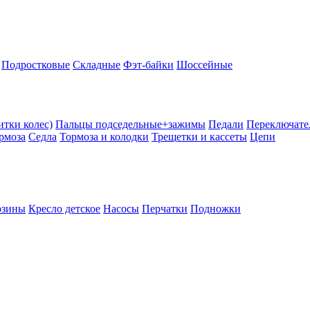
Подростковые
Складные
Фэт-байки
Шоссейные
тки колес)
Пальцы подседельные+зажимы
Педали
Переключате
рмоза
Седла
Тормоза и колодки
Трещетки и кассеты
Цепи
рзины
Кресло детское
Насосы
Перчатки
Подножки