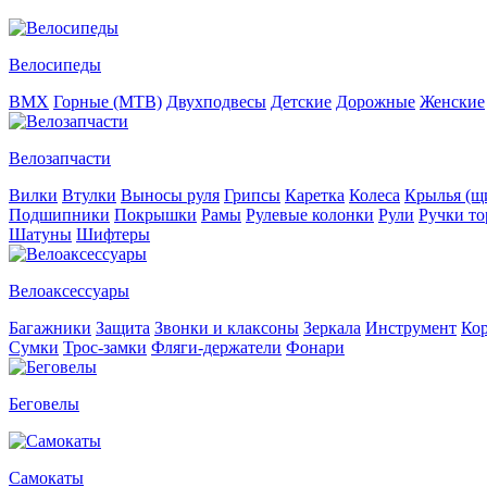
Велосипеды
BMX
Горные (MTB)
Двухподвесы
Детские
Дорожные
Женские
Велозапчасти
Вилки
Втулки
Выносы руля
Грипсы
Каретка
Колеса
Крылья (щи
Подшипники
Покрышки
Рамы
Рулевые колонки
Рули
Ручки то
Шатуны
Шифтеры
Велоаксессуары
Багажники
Защита
Звонки и клаксоны
Зеркала
Инструмент
Ко
Сумки
Трос-замки
Фляги-держатели
Фонари
Беговелы
Самокаты