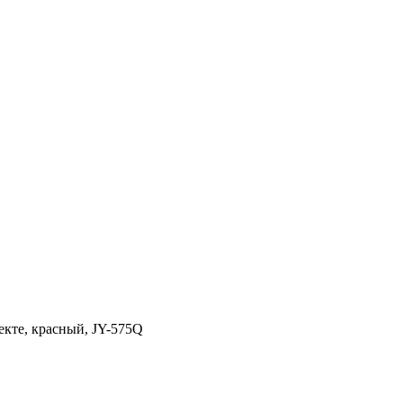
екте, красный, JY-575Q