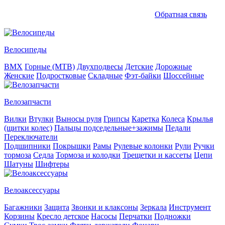
Обратная связь
Велосипеды
BMX
Горные (MTB)
Двухподвесы
Детские
Дорожные
Женские
Подростковые
Складные
Фэт-байки
Шоссейные
Велозапчасти
Вилки
Втулки
Выносы руля
Грипсы
Каретка
Колеса
Крылья
(щитки колес)
Пальцы подседельные+зажимы
Педали
Переключатели
Подшипники
Покрышки
Рамы
Рулевые колонки
Рули
Ручки
тормоза
Седла
Тормоза и колодки
Трещетки и кассеты
Цепи
Шатуны
Шифтеры
Велоаксессуары
Багажники
Защита
Звонки и клаксоны
Зеркала
Инструмент
Корзины
Кресло детское
Насосы
Перчатки
Подножки