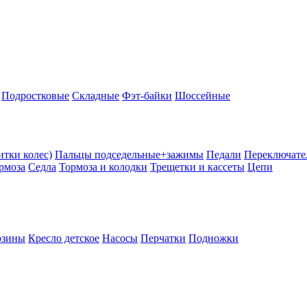
Подростковые
Складные
Фэт-байки
Шоссейные
тки колес)
Пальцы подседельные+зажимы
Педали
Переключате
рмоза
Седла
Тормоза и колодки
Трещетки и кассеты
Цепи
рзины
Кресло детское
Насосы
Перчатки
Подножки