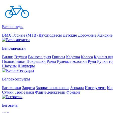
Велосипеды
BMX
Горные (MTB)
Двухподвесы
Детские
Дорожные
Женские
Велозапчасти
Вилки
Втулки
Выносы руля
Грипсы
Каретка
Колеса
Крылья (щи
Подшипники
Покрышки
Рамы
Рулевые колонки
Рули
Ручки то
Шатуны
Шифтеры
Велоаксессуары
Багажники
Защита
Звонки и клаксоны
Зеркала
Инструмент
Ко
Сумки
Трос-замки
Фляги-держатели
Фонари
Беговелы