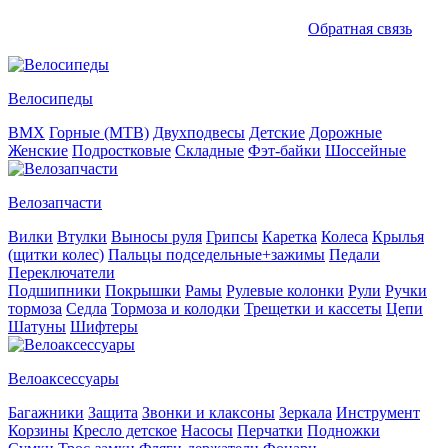
Обратная связь
Велосипеды
BMX
Горные (MTB)
Двухподвесы
Детские
Дорожные
Женские
Подростковые
Складные
Фэт-байки
Шоссейные
Велозапчасти
Вилки
Втулки
Выносы руля
Грипсы
Каретка
Колеса
Крылья
(щитки колес)
Пальцы подседельные+зажимы
Педали
Переключатели
Подшипники
Покрышки
Рамы
Рулевые колонки
Рули
Ручки
тормоза
Седла
Тормоза и колодки
Трещетки и кассеты
Цепи
Шатуны
Шифтеры
Велоаксессуары
Багажники
Защита
Звонки и клаксоны
Зеркала
Инструмент
Корзины
Кресло детское
Насосы
Перчатки
Подножки