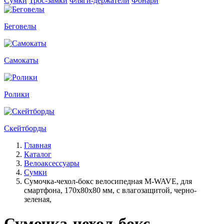
Сумки
Трос-замки
Фляги-держатели
Фонари
Беговелы
Самокаты
Ролики
Скейтборды
Главная
Каталог
Велоаксессуары
Сумки
Сумочка-чехол-бокс велосипедная M-WAVE, для
смартфона, 170х80х80 мм, с влагозащитой, черно-
зеленая,
Сумочка-чехол-бокс