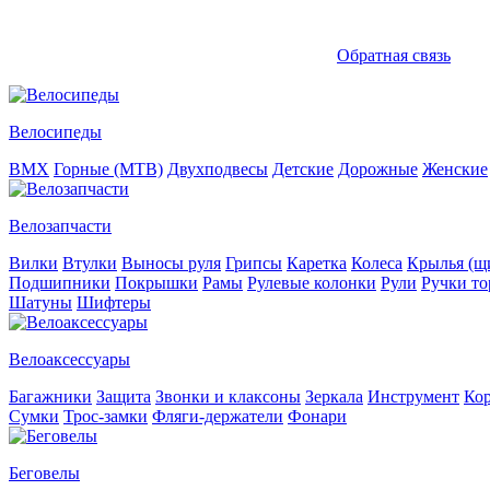
Обратная связь
Велосипеды
BMX
Горные (MTB)
Двухподвесы
Детские
Дорожные
Женские
Велозапчасти
Вилки
Втулки
Выносы руля
Грипсы
Каретка
Колеса
Крылья (щи
Подшипники
Покрышки
Рамы
Рулевые колонки
Рули
Ручки то
Шатуны
Шифтеры
Велоаксессуары
Багажники
Защита
Звонки и клаксоны
Зеркала
Инструмент
Ко
Сумки
Трос-замки
Фляги-держатели
Фонари
Беговелы