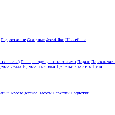
Подростковые
Складные
Фэт-байки
Шоссейные
тки колес)
Пальцы подседельные+зажимы
Педали
Переключате
рмоза
Седла
Тормоза и колодки
Трещетки и кассеты
Цепи
рзины
Кресло детское
Насосы
Перчатки
Подножки