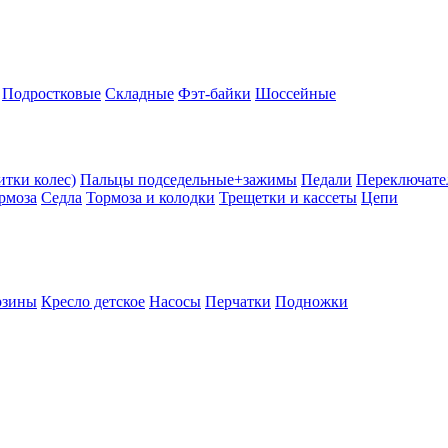
Подростковые
Складные
Фэт-байки
Шоссейные
тки колес)
Пальцы подседельные+зажимы
Педали
Переключате
рмоза
Седла
Тормоза и колодки
Трещетки и кассеты
Цепи
рзины
Кресло детское
Насосы
Перчатки
Подножки