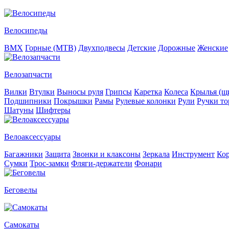
Велосипеды
BMX
Горные (MTB)
Двухподвесы
Детские
Дорожные
Женские
Велозапчасти
Вилки
Втулки
Выносы руля
Грипсы
Каретка
Колеса
Крылья (щи
Подшипники
Покрышки
Рамы
Рулевые колонки
Рули
Ручки то
Шатуны
Шифтеры
Велоаксессуары
Багажники
Защита
Звонки и клаксоны
Зеркала
Инструмент
Ко
Сумки
Трос-замки
Фляги-держатели
Фонари
Беговелы
Самокаты