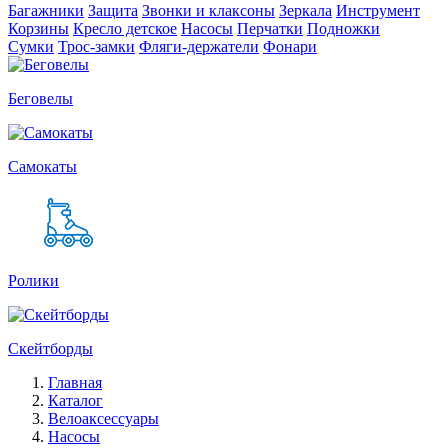
Багажники
Защита
Звонки и клаксоны
Зеркала
Инструмент
Корзины
Кресло детское
Насосы
Перчатки
Подножки
Сумки
Трос-замки
Фляги-держатели
Фонари
Беговелы
Самокаты
Ролики
Скейтборды
Главная
Каталог
Велоаксессуары
Насосы