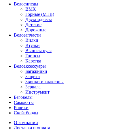
Велосипеды
BMX
Горные (MTB)
Двухподвесы
Детские
Дорожные
Велозапчасти
Вилки
Втулки
Выносы руля
Грипсы
Каретка
Велоаксессуары
Багажники
Защита
Звонки и клаксоны
Зеркала
Инструмент
Беговелы
Самокаты
Ролики
Скейтборды
О компании
Доставка и оплата