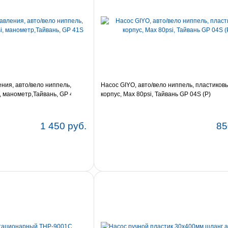
ения, авто/вело ниппель,
Насос GIYO, aвто/вело ниппель, пластиков
i, манометр,Тайвань, GP 41S
корпус, Max 80psi, Тайвань GP 04S (P)
1 450 руб.
85