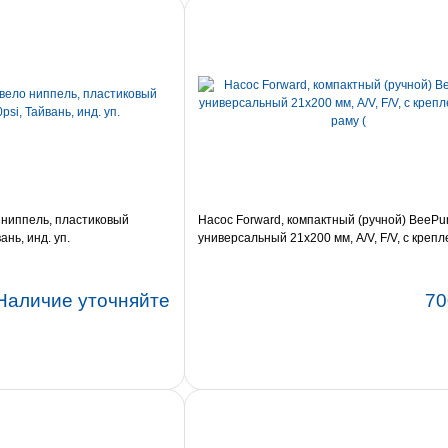
 ниппель, пластиковый
Насос Forward, компактный (ручной) BeeP
ань, инд. уп.
универсальный 21x200 мм, A/V, F/V, с креп
раму (
Наличие уточняйте
70