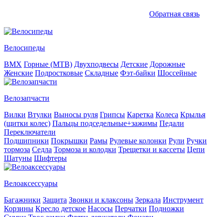
Обратная связь
Велосипеды
BMX
Горные (MTB)
Двухподвесы
Детские
Дорожные
Женские
Подростковые
Складные
Фэт-байки
Шоссейные
Велозапчасти
Вилки
Втулки
Выносы руля
Грипсы
Каретка
Колеса
Крылья
(щитки колес)
Пальцы подседельные+зажимы
Педали
Переключатели
Подшипники
Покрышки
Рамы
Рулевые колонки
Рули
Ручки
тормоза
Седла
Тормоза и колодки
Трещетки и кассеты
Цепи
Шатуны
Шифтеры
Велоаксессуары
Багажники
Защита
Звонки и клаксоны
Зеркала
Инструмент
Корзины
Кресло детское
Насосы
Перчатки
Подножки