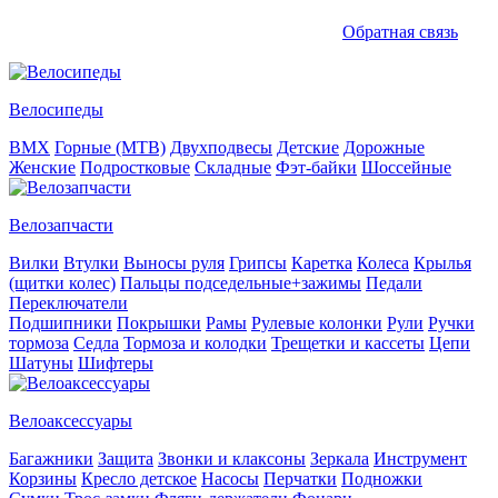
Обратная связь
Велосипеды
BMX
Горные (MTB)
Двухподвесы
Детские
Дорожные
Женские
Подростковые
Складные
Фэт-байки
Шоссейные
Велозапчасти
Вилки
Втулки
Выносы руля
Грипсы
Каретка
Колеса
Крылья
(щитки колес)
Пальцы подседельные+зажимы
Педали
Переключатели
Подшипники
Покрышки
Рамы
Рулевые колонки
Рули
Ручки
тормоза
Седла
Тормоза и колодки
Трещетки и кассеты
Цепи
Шатуны
Шифтеры
Велоаксессуары
Багажники
Защита
Звонки и клаксоны
Зеркала
Инструмент
Корзины
Кресло детское
Насосы
Перчатки
Подножки