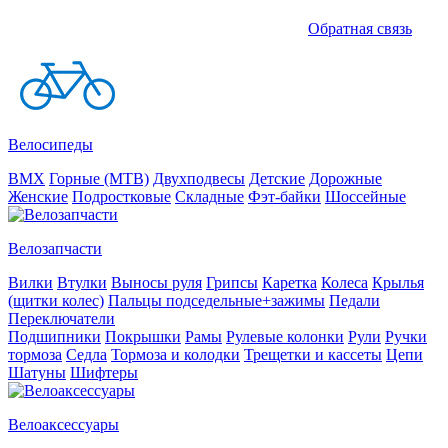
Обратная связь
Велосипеды
BMX
Горные (MTB)
Двухподвесы
Детские
Дорожные
Женские
Подростковые
Складные
Фэт-байки
Шоссейные
Велозапчасти
Вилки
Втулки
Выносы руля
Грипсы
Каретка
Колеса
Крылья
(щитки колес)
Пальцы подседельные+зажимы
Педали
Переключатели
Подшипники
Покрышки
Рамы
Рулевые колонки
Рули
Ручки
тормоза
Седла
Тормоза и колодки
Трещетки и кассеты
Цепи
Шатуны
Шифтеры
Велоаксессуары