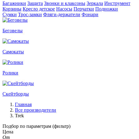
Багажники
Защита
Звонки и клаксоны
Зеркала
Инструмент
Корзины
Кресло детское
Насосы
Перчатки
Подножки
Сумки
Трос-замки
Фляги-держатели
Фонари
Беговелы
Самокаты
Ролики
Скейтборды
Главная
Все производители
Trek
Подбор по параметрам (фильтр)
Цена
От