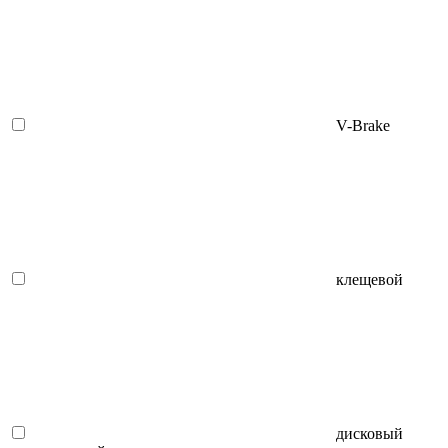
V-Brake
клещевой
дисковый