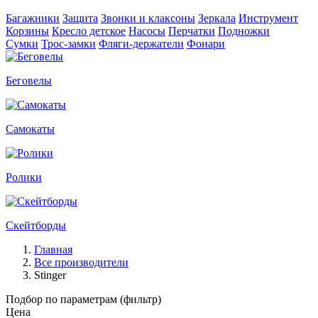
Багажники
Защита
Звонки и клаксоны
Зеркала
Инструмент
Корзины
Кресло детское
Насосы
Перчатки
Подножки
Сумки
Трос-замки
Фляги-держатели
Фонари
Беговелы
Самокаты
Ролики
Скейтборды
Главная
Все производители
Stinger
Подбор по параметрам (фильтр)
Цена