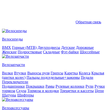
Обратная связь
Велосипеды
BMX
Горные (MTB)
Двухподвесы
Детские
Дорожные
Женские
Подростковые
Складные
Фэт-байки
Шоссейные
Велозапчасти
Вилки
Втулки
Выносы руля
Грипсы
Каретка
Колеса
Крылья
(щитки колес)
Пальцы подседельные+зажимы
Педали
Переключатели
Подшипники
Покрышки
Рамы
Рулевые колонки
Рули
Ручки
тормоза
Седла
Тормоза и колодки
Трещетки и кассеты
Цепи
Шатуны
Шифтеры
Велоаксессуары