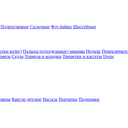
Подростковые
Складные
Фэт-байки
Шоссейные
тки колес)
Пальцы подседельные+зажимы
Педали
Переключате
рмоза
Седла
Тормоза и колодки
Трещетки и кассеты
Цепи
рзины
Кресло детское
Насосы
Перчатки
Подножки