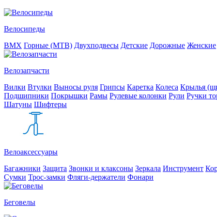
Велосипеды
BMX
Горные (MTB)
Двухподвесы
Детские
Дорожные
Женские
Велозапчасти
Вилки
Втулки
Выносы руля
Грипсы
Каретка
Колеса
Крылья (щи
Подшипники
Покрышки
Рамы
Рулевые колонки
Рули
Ручки то
Шатуны
Шифтеры
Велоаксессуары
Багажники
Защита
Звонки и клаксоны
Зеркала
Инструмент
Ко
Сумки
Трос-замки
Фляги-держатели
Фонари
Беговелы