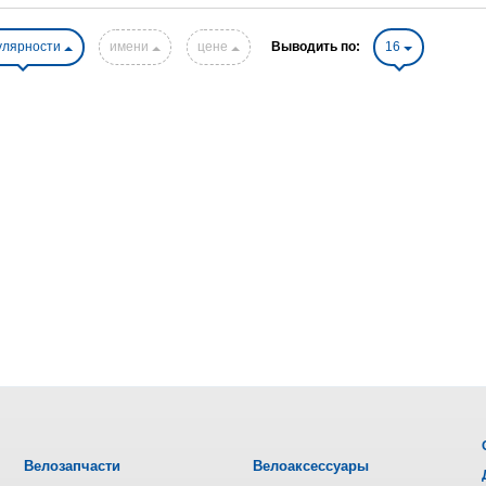
улярности
имени
цене
Выводить по:
16
Велозапчасти
Велоаксессуары