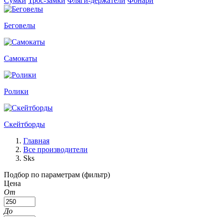
Сумки
Трос-замки
Фляги-держатели
Фонари
Беговелы
Самокаты
Ролики
Скейтборды
Главная
Все производители
Sks
Подбор по параметрам (фильтр)
Цена
От
До