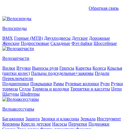
Обратная связь
Велосипеды
BMX
Горные (MTB)
Двухподвесы
Детские
Дорожные
Женские
Подростковые
Складные
Фэт-байки
Шоссейные
Велозапчасти
Вилки
Втулки
Выносы руля
Грипсы
Каретка
Колеса
Крылья
(щитки колес)
Пальцы подседельные+зажимы
Педали
Переключатели
Подшипники
Покрышки
Рамы
Рулевые колонки
Рули
Ручки
тормоза
Седла
Тормоза и колодки
Трещетки и кассеты
Цепи
Шатуны
Шифтеры
Велоаксессуары
Багажники
Защита
Звонки и клаксоны
Зеркала
Инструмент
Корзины
Кресло детское
Насосы
Перчатки
Подножки