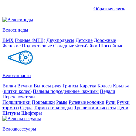
Обратная связь
Велосипеды
BMX
Горные (MTB)
Двухподвесы
Детские
Дорожные
Женские
Подростковые
Складные
Фэт-байки
Шоссейные
Велозапчасти
Вилки
Втулки
Выносы руля
Грипсы
Каретка
Колеса
Крылья
(щитки колес)
Пальцы подседельные+зажимы
Педали
Переключатели
Подшипники
Покрышки
Рамы
Рулевые колонки
Рули
Ручки
тормоза
Седла
Тормоза и колодки
Трещетки и кассеты
Цепи
Шатуны
Шифтеры
Велоаксессуары