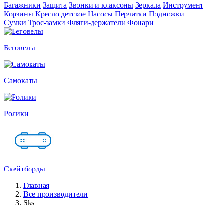
Багажники
Защита
Звонки и клаксоны
Зеркала
Инструмент
Корзины
Кресло детское
Насосы
Перчатки
Подножки
Сумки
Трос-замки
Фляги-держатели
Фонари
Беговелы
Самокаты
Ролики
Скейтборды
Главная
Все производители
Sks