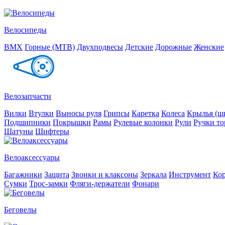
Велосипеды
BMX
Горные (MTB)
Двухподвесы
Детские
Дорожные
Женские
Велозапчасти
Вилки
Втулки
Выносы руля
Грипсы
Каретка
Колеса
Крылья (щи
Подшипники
Покрышки
Рамы
Рулевые колонки
Рули
Ручки то
Шатуны
Шифтеры
Велоаксессуары
Багажники
Защита
Звонки и клаксоны
Зеркала
Инструмент
Ко
Сумки
Трос-замки
Фляги-держатели
Фонари
Беговелы