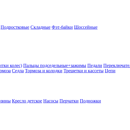
Подростковые
Складные
Фэт-байки
Шоссейные
тки колес)
Пальцы подседельные+зажимы
Педали
Переключате
рмоза
Седла
Тормоза и колодки
Трещетки и кассеты
Цепи
рзины
Кресло детское
Насосы
Перчатки
Подножки