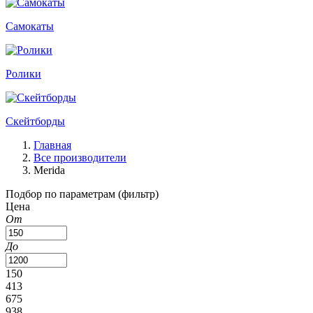
Самокаты
Ролики
Скейтборды
Главная
Все производители
Merida
Подбор по параметрам (фильтр)
Цена
От
До
150
413
675
938