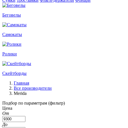
Сумки
Трос-замки
Фляги-держатели
Фонари
Беговелы
Самокаты
Ролики
Скейтборды
Главная
Все производители
Merida
Подбор по параметрам (фильтр)
Цена
От
До