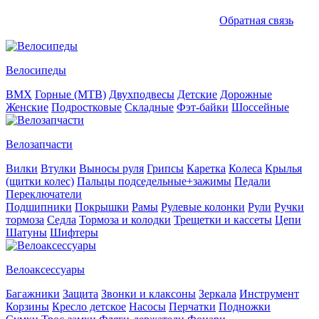
Обратная связь
Велосипеды
BMX
Горные (MTB)
Двухподвесы
Детские
Дорожные
Женские
Подростковые
Складные
Фэт-байки
Шоссейные
Велозапчасти
Вилки
Втулки
Выносы руля
Грипсы
Каретка
Колеса
Крылья
(щитки колес)
Пальцы подседельные+зажимы
Педали
Переключатели
Подшипники
Покрышки
Рамы
Рулевые колонки
Рули
Ручки
тормоза
Седла
Тормоза и колодки
Трещетки и кассеты
Цепи
Шатуны
Шифтеры
Велоаксессуары
Багажники
Защита
Звонки и клаксоны
Зеркала
Инструмент
Корзины
Кресло детское
Насосы
Перчатки
Подножки