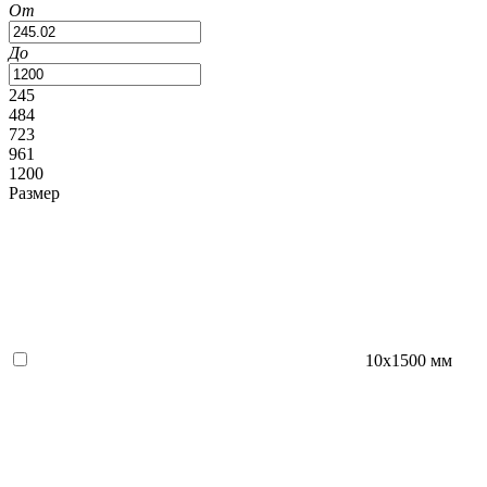
От
До
245
484
723
961
1200
Размер
10x1500 мм