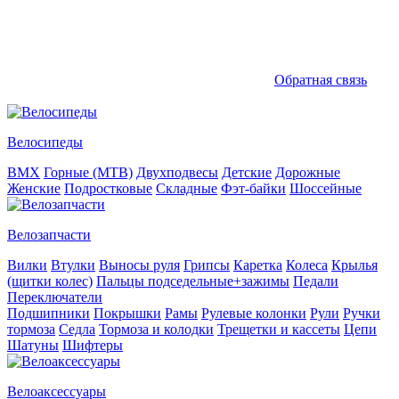
Обратная связь
Велосипеды
BMX
Горные (MTB)
Двухподвесы
Детские
Дорожные
Женские
Подростковые
Складные
Фэт-байки
Шоссейные
Велозапчасти
Вилки
Втулки
Выносы руля
Грипсы
Каретка
Колеса
Крылья
(щитки колес)
Пальцы подседельные+зажимы
Педали
Переключатели
Подшипники
Покрышки
Рамы
Рулевые колонки
Рули
Ручки
тормоза
Седла
Тормоза и колодки
Трещетки и кассеты
Цепи
Шатуны
Шифтеры
Велоаксессуары