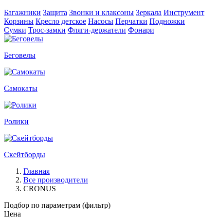
Багажники
Защита
Звонки и клаксоны
Зеркала
Инструмент
Корзины
Кресло детское
Насосы
Перчатки
Подножки
Сумки
Трос-замки
Фляги-держатели
Фонари
Беговелы
Самокаты
Ролики
Скейтборды
Главная
Все производители
CRONUS
Подбор по параметрам (фильтр)
Цена