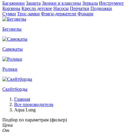
Багажники
Защита
Звонки и клаксоны
Зеркала
Инструмент
Корзины
Кресло детское
Насосы
Перчатки
Подножки
Сумки
Трос-замки
Фляги-держатели
Фонари
Беговелы
Самокаты
Ролики
Скейтборды
Главная
Все производители
Aqua Lung
Подбор по параметрам (фильтр)
Цена
От