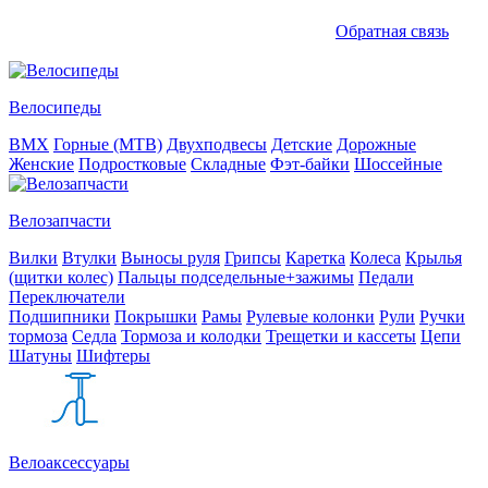
Обратная связь
Велосипеды
BMX
Горные (MTB)
Двухподвесы
Детские
Дорожные
Женские
Подростковые
Складные
Фэт-байки
Шоссейные
Велозапчасти
Вилки
Втулки
Выносы руля
Грипсы
Каретка
Колеса
Крылья
(щитки колес)
Пальцы подседельные+зажимы
Педали
Переключатели
Подшипники
Покрышки
Рамы
Рулевые колонки
Рули
Ручки
тормоза
Седла
Тормоза и колодки
Трещетки и кассеты
Цепи
Шатуны
Шифтеры
Велоаксессуары