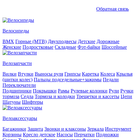
Обратная связь
Велосипеды
BMX
Горные (MTB)
Двухподвесы
Детские
Дорожные
Женские
Подростковые
Складные
Фэт-байки
Шоссейные
Велозапчасти
Вилки
Втулки
Выносы руля
Грипсы
Каретка
Колеса
Крылья
(щитки колес)
Пальцы подседельные+зажимы
Педали
Переключатели
Подшипники
Покрышки
Рамы
Рулевые колонки
Рули
Ручки
тормоза
Седла
Тормоза и колодки
Трещетки и кассеты
Цепи
Шатуны
Шифтеры
Велоаксессуары
Багажники
Защита
Звонки и клаксоны
Зеркала
Инструмент
Корзины
Кресло детское
Насосы
Перчатки
Подножки