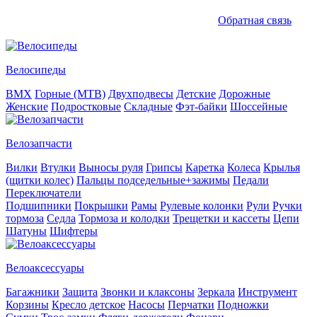
Обратная связь
Велосипеды
BMX
Горные (MTB)
Двухподвесы
Детские
Дорожные
Женские
Подростковые
Складные
Фэт-байки
Шоссейные
Велозапчасти
Вилки
Втулки
Выносы руля
Грипсы
Каретка
Колеса
Крылья
(щитки колес)
Пальцы подседельные+зажимы
Педали
Переключатели
Подшипники
Покрышки
Рамы
Рулевые колонки
Рули
Ручки
тормоза
Седла
Тормоза и колодки
Трещетки и кассеты
Цепи
Шатуны
Шифтеры
Велоаксессуары
Багажники
Защита
Звонки и клаксоны
Зеркала
Инструмент
Корзины
Кресло детское
Насосы
Перчатки
Подножки