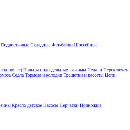
Подростковые
Складные
Фэт-байки
Шоссейные
тки колес)
Пальцы подседельные+зажимы
Педали
Переключате
рмоза
Седла
Тормоза и колодки
Трещетки и кассеты
Цепи
рзины
Кресло детское
Насосы
Перчатки
Подножки