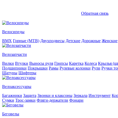
Обратная связь
Велосипеды
BMX
Горные (MTB)
Двухподвесы
Детские
Дорожные
Женские
Велозапчасти
Вилки
Втулки
Выносы руля
Грипсы
Каретка
Колеса
Крылья (щи
Подшипники
Покрышки
Рамы
Рулевые колонки
Рули
Ручки то
Шатуны
Шифтеры
Велоаксессуары
Багажники
Защита
Звонки и клаксоны
Зеркала
Инструмент
Ко
Сумки
Трос-замки
Фляги-держатели
Фонари
Беговелы